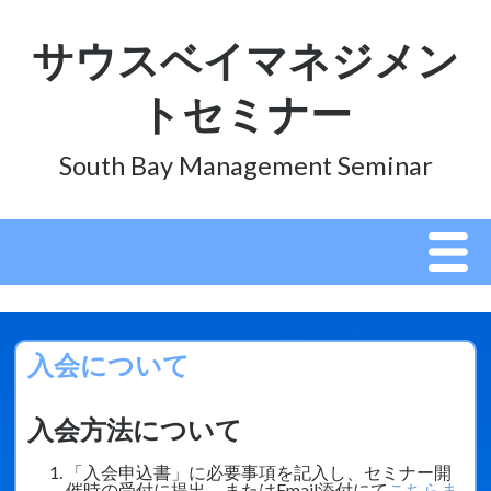
サウスベイマネジメン
トセミナー
South Bay Management Seminar
MEN
ホーム
2026年7月セミナー申込
入会について
SBMSについて
入会について
入会方法について
規約
「入会申込書」に必要事項を記入し、セミナー開
催時の受付に提出、またはEmail添付にて
こちらま