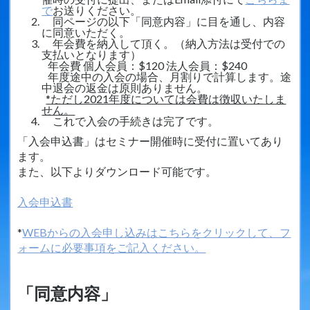
過去のセミナー
で
お送りください。
同ページの以下「同意内容」に目を通し、内容
動画
に同意いただく。
年会費を納入して頂く。（納入方法は受付での
お問い合わせ
支払いとなります）
年会費 個人会員：$120 法人会員：$240
年度途中の入会の場合、月割りで計算します。途
中退会の返金は原則ありません。
*ただし2021年度については会費は徴収いたしま
せん。
これで入会の手続きは完了です。
「入会申込書」はセミナー開催時に受付に置いてあり
ます。
また、以下よりダウンロード可能です。
入会申込書
*
WEBからの入会申し込みはこちらをクリックして、フ
ォームに必要事項をご記入ください。
「同意内容」